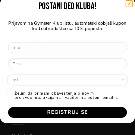
POSTANI DEO kluba!
Brend odeće za vas koji ste shvatili da je
sve u vašim rukama. Vrhunska udobnost
Prijavom na Gymster Klub listu, automatski dobijaš kupon
kod dobrodošlice sa 10% popusta.
Nema proizvoda u korpi.
pri svim aktivnostima. Na treningu. U
šetnji. Pri odmoru.
Ime
Go To Shop
Email
Pogledaj Proizvode
Gender
Opt-in
Želim da primam obavestenja o novim
proizvodima, akcijama i vaučerima putem email-a
Prodavnica
REGISTRUJ SE
Shop