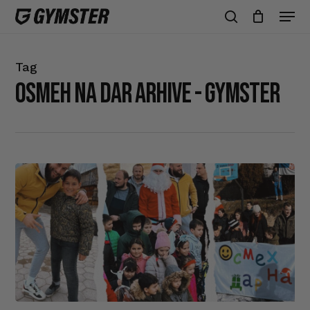
Skip
Men
to
search
Zatvori
Korpa
korpu
main
content
Tag
osmeh na dar Arhive - GYMSTER