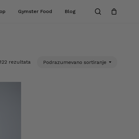
search
op
Gymster Food
Blog
Zatvori
korpu
122 rezultata
Podrazumevano sortiranje