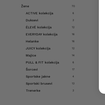
Žene
70
ACTIVE kolekcija
6
Duksevi
3
ÉLEVÉ kolekcija
12
EVERYDAY kolekcija
16
Helanke
16
JUICY kolekcija
12
Majice
14
PULL & FIT kolekcija
6
Šorcevi
17
Sportske jakne
4
Sportski brusevi
13
Trenerke
3