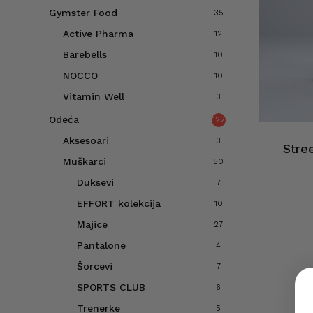
Gymster Food
35
Active Pharma
12
Barebells
10
NOCCO
10
Vitamin Well
3
Odeća
122
Aksesoari
3
Stre
Muškarci
50
Duksevi
7
EFFORT kolekcija
10
Majice
27
Pantalone
4
Šorcevi
7
SPORTS CLUB
6
Trenerke
5