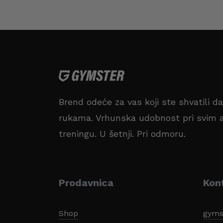
Brend odeće za vas koji ste shvatili d
rukama. Vrhunska udobnost pri svim a
treningu. U šetnji. Pri odmoru.
Prodavnica
Kon
Shop
gyms