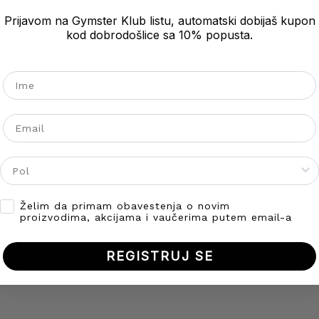
Prijavom na Gymster Klub listu, automatski dobijaš kupon
kod dobrodošlice sa 10% popusta.
Ime
Email
Gender
Opt-in
Želim da primam obavestenja o novim
proizvodima, akcijama i vaučerima putem email-a
REGISTRUJ SE