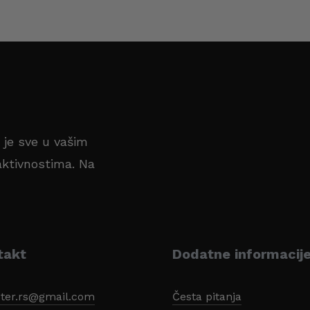
a je sve u vašim
ktivnostima. Na
takt
Dodatne informacij
ter.rs@gmail.com
Česta pitanja