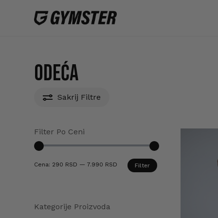
Skip
to
main
content
Odeća
Sakrij
Filtre
Filter Po Ceni
Minimalna
Maksimalna
Cena:
290 RSD
—
7.990 RSD
Filter
cena
cena
Kategorije Proizvoda