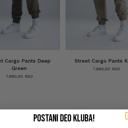
et Cargo Pants Deep
Street Cargo Pants K
Green
7.990,00
7.990,00
Previous
1
2
3
4
POSTANI DEO kluba!