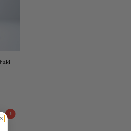
haki
5