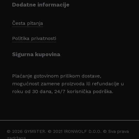
Dodatne informacije
Česta pitanja
Politika privatnosti
Sigurna kupovina
Plaćanje gotovinom prilikom dostave,
mogućnost zamene proizvoda ili refundacije u
roku od 30 dana, 24/7 korisnička podrška.
© 2026 GYMSTER. © 2021 IRONWOLF D.O.O. © Sva prava
Svega:
0,00
zadržana.