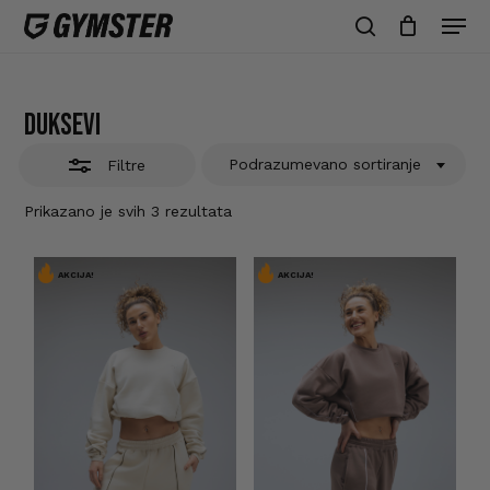
Skip
Men
to
Zatvori
search
Zatvori
Korpa
korpu
main
filtre
content
Duksevi
Podrazumevano sortiranje
Filtre
Prikazano je svih 3 rezultata
AKCIJA!
AKCIJA!