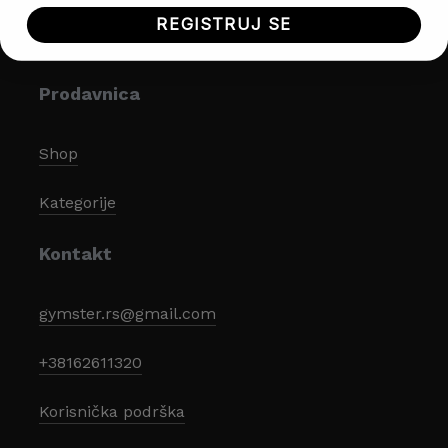
REGISTRUJ SE
Prodavnica
Shop
Kategorije
Kontakt
gymster.rs@gmail.com
+38162611320
Korisnička podrška