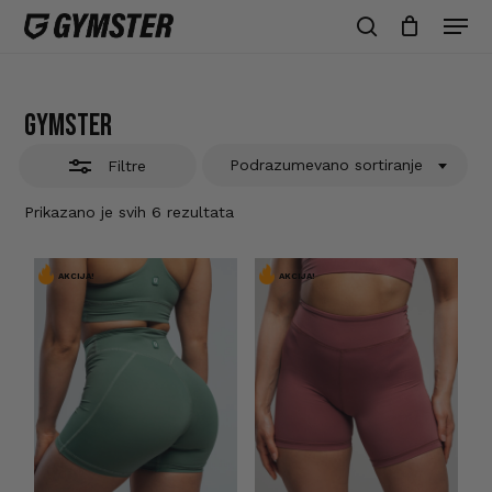
Skip
Men
to
Zatvori
search
Zatvori
Korpa
korpu
main
filtre
content
gymster
Podrazumevano sortiranje
Filtre
Prikazano je svih 6 rezultata
AKCIJA!
AKCIJA!