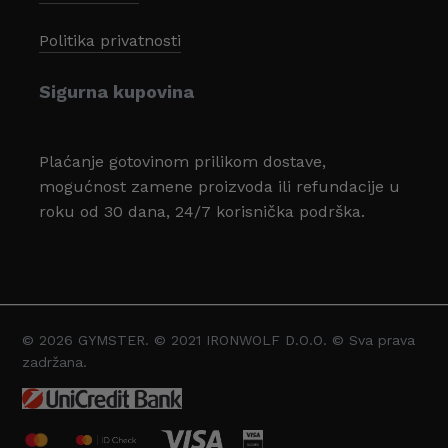
Politika privatnosti
Sigurna kupovina
Plaćanje gotovinom prilikom dostave,
mogućnost zamene proizvoda ili refundacije u
roku od 30 dana, 24/7 korisnička podrška.
© 2026 GYMSTER. © 2021 IRONWOLF D.O.O. © Sva prava
Svega:
0,00
zadržana.
Pregled Korpe
Plaćanje