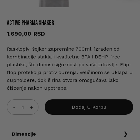
Active Pharma Shaker
Ime
*
1.690,00
Rasklopivi šejker zapremine 700ml, izrađen od
E-pošta
*
kombinacije stakla i kvalitetne BPA i DEHP-free
plastike, što donosi sigurnost po vaše zdravlje. Flip-
flop protekcija protiv curenja. Veličinom se uklapa u
Sačuvaj moje ime, e-poštu i veb
cupholdere, dok širina otvora omogućava lako
mesto u ovom pregledaču veba za
čišćenje nakon upotrebe.
sledeći put kada komentarišem.
Dodaj U Korpu
Dimenzije