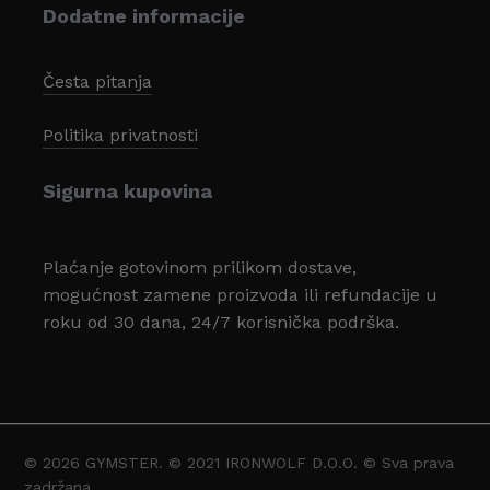
Dodatne informacije
Česta pitanja
Politika privatnosti
Sigurna kupovina
Plaćanje gotovinom prilikom dostave,
mogućnost zamene proizvoda ili refundacije u
roku od 30 dana, 24/7 korisnička podrška.
© 2026 GYMSTER. © 2021 IRONWOLF D.O.O. © Sva prava
Svega:
0,00
zadržana.