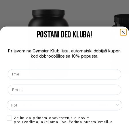
POSTANI DEO kluba!
Prijavom na Gymster Klub listu, automatski dobijaš kupon
kod dobrodošlice sa 10% popusta.
Nema proizvoda u korpi.
Ime
Go To Shop
Email
Gender
Active Pharma 100% Whey Protein
Magnesium + 
900g
O
4.580,00
Opt-in
Želim da primam obavestenja o novim
4.990,00
proizvodima, akcijama i vaučerima putem email-a
j
b