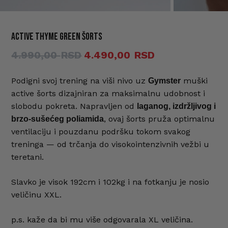
ACTIVE Thyme green šorts
Ime
*
Originalna
Trenutna
4.990,00
4.490,00
cena
cena
je
je:
Podigni svoj trening na viši nivo uz
muški
Gymster
E-pošta
*
active šorts dizajniran za maksimalnu udobnost i
bila:
4.490,00 RSD.
slobodu pokreta. Napravljen od
laganog, izdržljivog i
4.990,00 RSD.
, ovaj šorts pruža optimalnu
brzo-sušećeg poliamida
Sačuvaj moje ime, e-poštu i veb
ventilaciju i pouzdanu podršku tokom svakog
mesto u ovom pregledaču veba za
treninga — od trčanja do visokointenzivnih vežbi u
sledeći put kada komentarišem.
teretani.
Slavko je visok 192cm i 102kg i na fotkanju je nosio
veličinu XXL.
p.s. kaže da bi mu više odgovarala XL veličina.