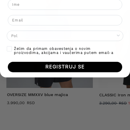
Ime
Go To Shop
Email
Gender
Opt-in
Želim da primam obavestenja o novim
proizvodima, akcijama i vaučerima putem email-a
REGISTRUJ SE
OVERSIZE MMXXV blue majica
CLASSIC Iron m
O
3.990,00
3.290,00
j
b