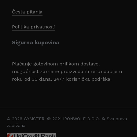
Česta pitanja
Politika privatnosti
Sigurna kupovina
Plaćanje gotovinom prilikom dostave,
mogućnost zamene proizvoda ili refundacije u
roku od 30 dana, 24/7 korisnička podrška.
© 2026 GYMSTER. © 2021 IRONWOLF D.O.O. © Sva prava
Svega:
0,00
zadržana.
Pregled Korpe
Plaćanje