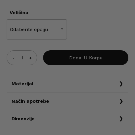
Veličina
Odaberite opciju
Dodaj U Korpu
Materijal
90% poliamid 10% elastin
Način upotrebe
Ne prati na temperaturama većim od 40%. Ne
Dimenzije
sušiti u mašini. Ne pelgati preko štampe, a
šorts peglati blagom temperaturom ako je
Veličine
Dužina
Širina u kukovima
Širina nogavice