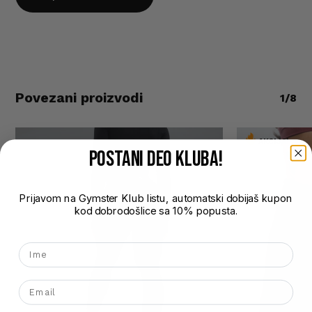
XL
XXL
Povezani proizvodi
1/8
AKCIJA!
POSTANI DEO kluba!
Prijavom na Gymster Klub listu, automatski dobijaš kupon
kod dobrodošlice sa 10% popusta.
Nema proizvoda u korpi.
Ime
Go To Shop
Email