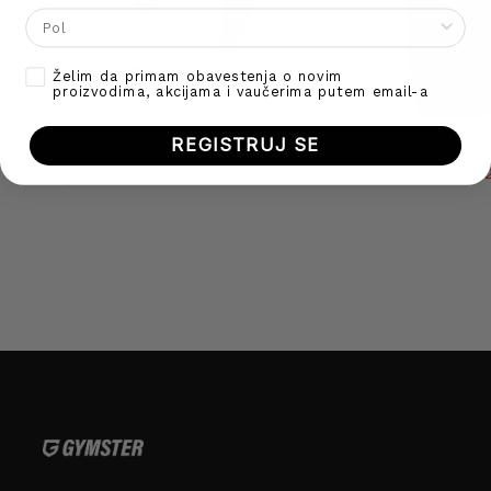
Gender
Opt-in
Želim da primam obavestenja o novim
proizvodima, akcijama i vaučerima putem email-a
EFFORT Chili r
REGISTRUJ SE
EVERYDAY Black helanke
O
4.490,00
4.490,00
j
b