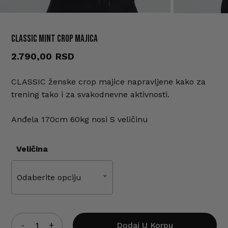
CLASSIC Mint crop majica
Ime
*
2.790,00
CLASSIC ženske crop majice napravljene kako za
E-pošta
*
trening tako i za svakodnevne aktivnosti.
Anđela 170cm 60kg nosi S veličinu
Sačuvaj moje ime, e-poštu i veb
mesto u ovom pregledaču veba za
Veličina
sledeći put kada komentarišem.
Odaberite opciju
Dodaj U Korpu