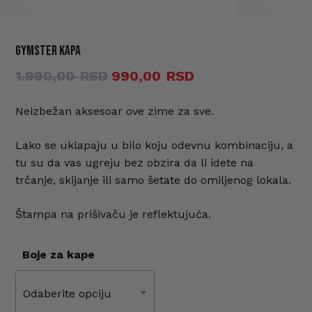
Ime
*
GYMSTER Kapa
Originalna
Trenutna
1.990,00
990,00
cena
cena
E-pošta
*
je
je:
Neizbežan aksesoar ove zime za sve.
bila:
990,00 RSD.
Lako se uklapaju u bilo koju odevnu kombinaciju, a
1.990,00 RSD.
Sačuvaj moje ime, e-poštu i veb
tu su da vas ugreju bez obzira da li idete na
mesto u ovom pregledaču veba za
trčanje, skijanje ili samo šetate do omiljenog lokala.
sledeći put kada komentarišem.
Štampa na prišivaču je reflektujuća.
Boje za kape
Odaberite opciju