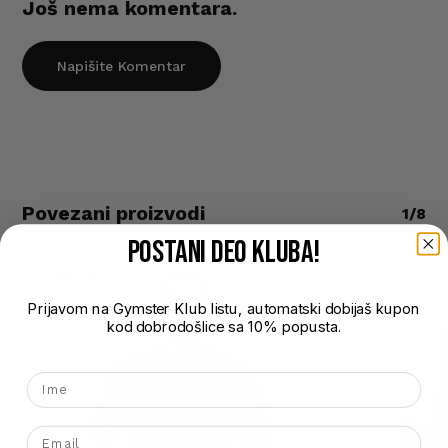
Još nema komentara.
M
L
Napišite Komentar
XL
XXL
Povezani proizvodi
1/8
POSTANI DEO kluba!
AKCIJA!
Prijavom na Gymster Klub listu, automatski dobijaš kupon
kod dobrodošlice sa 10% popusta.
Nema proizvoda u korpi.
Ime
Go To Shop
Email