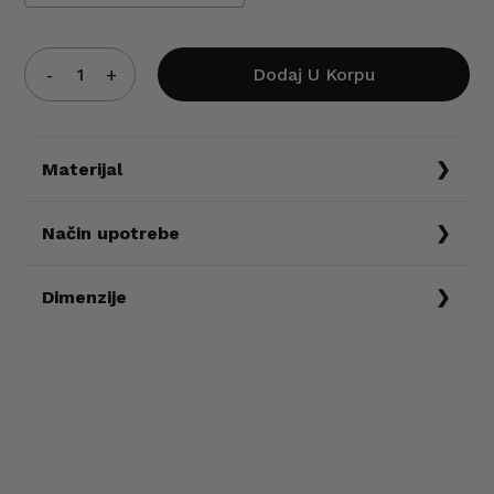
Dodaj U Korpu
Materijal
50% VUNA 50% AKRIL
Način upotrebe
Prati na 30 stepeni.
Dimenzije
Veličine
Obim grudi
Leđa
Dužina
XS
S