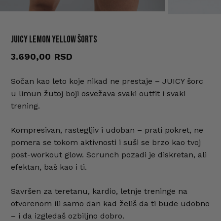
JUICY Lemon Yellow šorts
Ime
*
3.690,00
Sočan kao leto koje nikad ne prestaje – JUICY šorc
E-pošta
*
u limun žutoj boji osvežava svaki outfit i svaki
trening.
Sačuvaj moje ime, e-poštu i veb
Kompresivan, rastegljiv i udoban – prati pokret, ne
mesto u ovom pregledaču veba za
pomera se tokom aktivnosti i suši se brzo kao tvoj
sledeći put kada komentarišem.
post-workout glow. Scrunch pozadi je diskretan, ali
efektan, baš kao i ti.
Savršen za teretanu, kardio, letnje treninge na
otvorenom ili samo dan kad želiš da ti bude udobno
– i da izgledaš ozbiljno dobro.