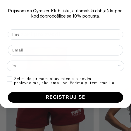
XL
Prijavom na Gymster Klub listu, automatski dobijaš kupon
kod dobrodošlice sa 10% popusta.
Nema proizvoda u korpi.
XXL
Ime
Go To Shop
Povezani proizvodi
1/8
Email
AKCIJA!
Gender
Opt-in
Želim da primam obavestenja o novim
proizvodima, akcijama i vaučerima putem email-a
REGISTRUJ SE