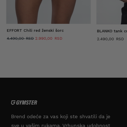
EFFORT Chili red ženski šorc
BLANKO tank c
Originalna
Trenutna
4.490,00
2.990,00
2.490,00
cena
cena
je
je:
bila:
2.990,00 RSD.
4.490,00 RSD.
Brend odeće za vas koji ste shvatili da je
sve u vašim rukama. Vrhunska udobnost