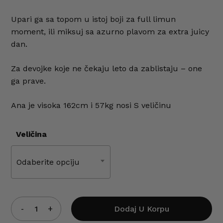
Upari ga sa topom u istoj boji za full limun
moment, ili miksuj sa azurno plavom za extra juicy
dan.
Za devojke koje ne čekaju leto da zablistaju – one
ga prave.
Ana je visoka 162cm i 57kg nosi S veličinu
Veličina
Odaberite opciju
Dodaj U Korpu