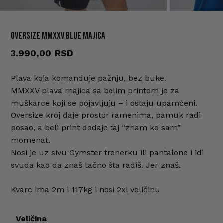
OVERSIZE MMXXV blue majica
Ime
*
3.990,00
Plava koja komanduje pažnju, bez buke.
E-pošta
*
MMXXV plava majica sa belim printom je za
muškarce koji se pojavljuju – i ostaju upamćeni.
Oversize kroj daje prostor ramenima, pamuk radi
Sačuvaj moje ime, e-poštu i veb
posao, a beli print dodaje taj “znam ko sam”
mesto u ovom pregledaču veba za
momenat.
sledeći put kada komentarišem.
Nosi je uz sivu Gymster trenerku ili pantalone i idi
svuda kao da znaš tačno šta radiš. Jer znaš.
Kvarc ima 2m i 117kg i nosi 2xl veličinu
Veličina