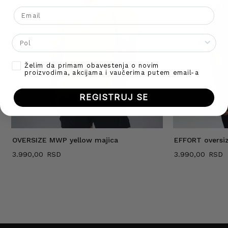
Email
Gender
Opt-in
Želim da primam obavestenja o novim
proizvodima, akcijama i vaučerima putem email-a
REGISTRUJ SE
OVERSIZE MWP yellow majica
EFFORT oversi
3.990,00
3.990,00