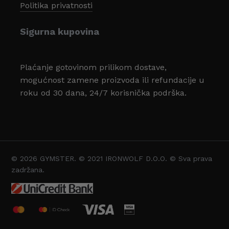
Politika privatnosti
Sigurna kupovina
Plaćanje gotovinom prilikom dostave,
mogućnost zamene proizvoda ili refundacije u
roku od 30 dana, 24/7 korisnička podrška.
© 2026 GYMSTER. © 2021 IRONWOLF D.O.O. © Sva prava
Svega:
0,00
zadržana.
Pregled Korpe
Plaćanje