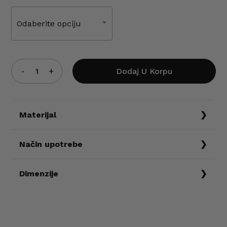
Odaberite opciju
Dodaj U Korpu
Materijal
95% pamuk 5% elastin
Način upotrebe
Ne preporučuje se pranje ovog proizvoda na
Dimenzije
temperaturama iznad 30°, ne sušiti u mašini i
ne peglanje preko štampanog znaka.
Veličine
Obim grudi
Leđa
Dužina
XS