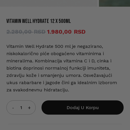
Vitamin Well Hydrate 12 x 500ml
Ime
*
Originalna
Trenutna
2.280,00
1.980,00
cena
cena
je
je:
Vitamin Well Hydrate 500 ml je negazirano,
E-pošta
*
niskokalorično piće obogaćeno vitaminima i
bila:
1.980,00 RSD.
mineralima. Kombinacija vitamina C i D, cinka i
2.280,00 RSD.
biotina doprinosi normalnoj funkciji imuniteta,
Sačuvaj moje ime, e-poštu i veb
zdravlju kože i smanjenju umora. Osvežavajući
mesto u ovom pregledaču veba za
ukus rabarbare i jagode čini ga idealnim izborom
sledeći put kada komentarišem.
za svakodnevnu hidrataciju.
Dodaj U Korpu