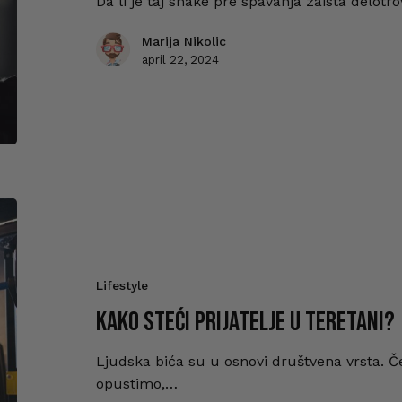
Da li je taj shake pre spavanja zaista delot
Marija Nikolic
april 22, 2024
Lifestyle
Kako steći prijatelje u teretani?
Ljudska bića su u osnovi društvena vrsta. 
opustimo,…