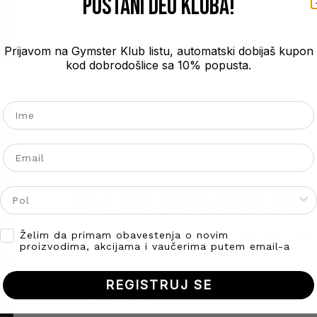
POSTANI DEO kluba!
Prijavom na Gymster Klub listu, automatski dobijaš kupon
kod dobrodošlice sa 10% popusta.
Ime
Email
Lifestyle
Gender
ŠTA JE PUMP COVER? EVO ŠTA TREBA
Opt-in
PUMP COVER – je najnoviji fitness trend koj
Želim da primam obavestenja o novim
proizvodima, akcijama i vaučerima putem email-a
sad otvorite…
REGISTRUJ SE
Marija Nikolic
januar 28, 2023