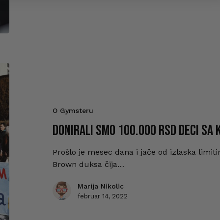
O Gymsteru
DONIRALI SMO 100.000 RSD DECI SA
Prošlo je mesec dana i jače od izlaska limi
Brown duksa čija…
Marija Nikolic
februar 14, 2022