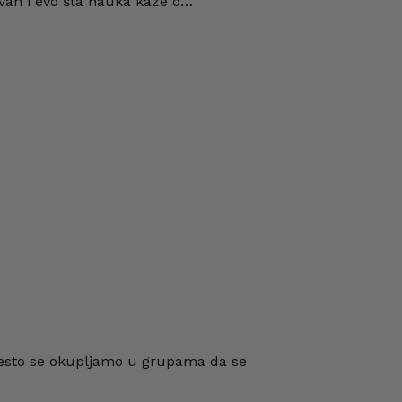
rovan i evo šta nauka kaže o…
Često se okupljamo u grupama da se