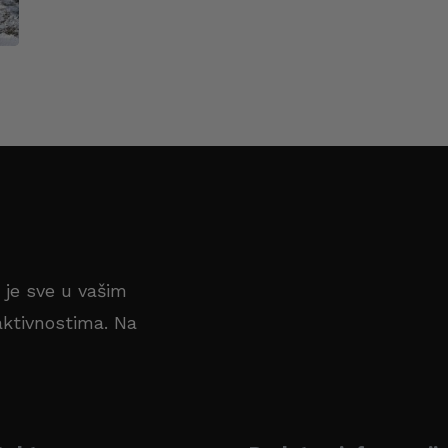
a je sve u vašim
ktivnostima. Na