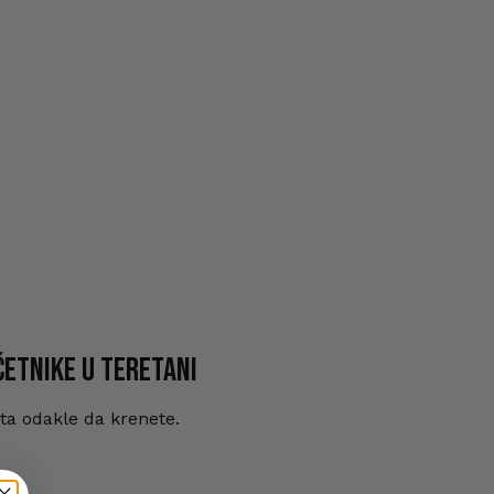
četnike u teretani
eta odakle da krenete.