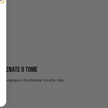
Nema proizvoda u korpi.
Go To Shop
 DA ZNATE O TOME
i je preplavio društvene mreže. Ako