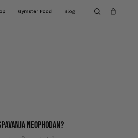
search
op
Gymster Food
Blog
Zatvori
korpu
e spavanja neophodan?