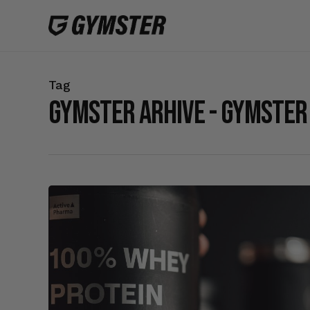
Skip
to
main
content
Tag
gymster Arhive - GYMSTER