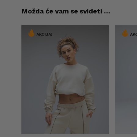
Možda će vam se svideti …
AKCIJA!
AKC