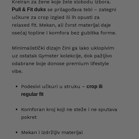
Kreiran za žene koje žele slobodu izbora.
se prilagođava tebi – zategni
Pull & Fit duks
učkure za crop izgled ili ih opusti za
oštu i veb mesto u ovom pregledaču veba za sledeći put
relaxed fit. Mekan, ali čvrst materijal daje
osećaj topline i komfora bez gubitka forme.
Minimalistički dizajn čini ga lako uklopivim
uz ostatak Gymster kolekcije, dok pažljivo
odabrane boje donose premium lifestyle
vibe.
Podesivi učkuri u struku –
crop ili
regular fit
Komforan kroj koji ne steže i ne sputava
pokret
Mekan i izdržljiv materijal