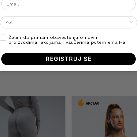
Gender
Opt-in
Želim da primam obavestenja o novim
proizvodima, akcijama i vaučerima putem email-a
REGISTRUJ SE
AKCIJA!