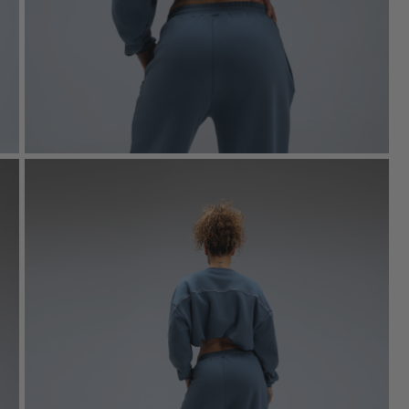
Sačuvaj moje ime, e-p
kada komentarišem.