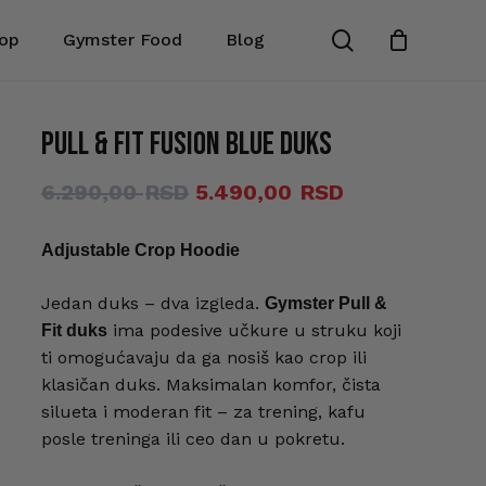
search
op
Gymster Food
Blog
Zatvori
će napisati recenziju za „Pull &
korpu
duks“
Pull & Fit Fusion Blue duks
 biti objavljena.
Neophodna polja su označena
*
Originalna
Trenutna
6.290,00
5.490,00
cena
cena
Adjustable Crop Hoodie
je
je:
bila:
5.490,00 RSD
Jedan duks – dva izgleda.
Gymster Pull &
6.290,00 RSD.
ima podesive učkure u struku koji
Fit duks
ti omogućavaju da ga nosiš kao crop ili
klasičan duks. Maksimalan komfor, čista
silueta i moderan fit – za trening, kafu
posle treninga ili ceo dan u pokretu.
E-pošta
*