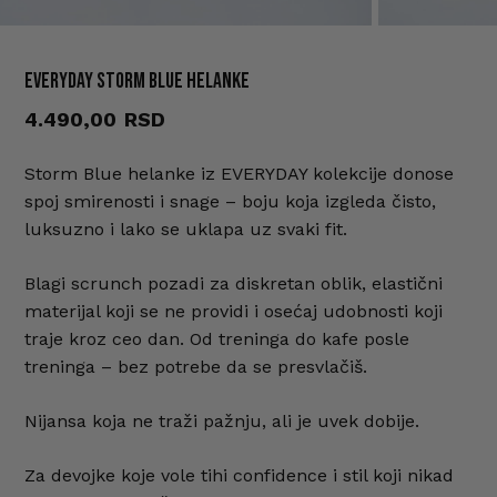
EVERYDAY Storm Blue helanke
Ime
*
4.490,00
Storm Blue helanke iz EVERYDAY kolekcije donose
E-pošta
*
spoj smirenosti i snage – boju koja izgleda čisto,
luksuzno i lako se uklapa uz svaki fit.
Sačuvaj moje ime, e-poštu i veb
Blagi scrunch pozadi za diskretan oblik, elastični
mesto u ovom pregledaču veba za
materijal koji se ne providi i osećaj udobnosti koji
sledeći put kada komentarišem.
traje kroz ceo dan. Od treninga do kafe posle
treninga – bez potrebe da se presvlačiš.
Nijansa koja ne traži pažnju, ali je uvek dobije.
Za devojke koje vole tihi confidence i stil koji nikad