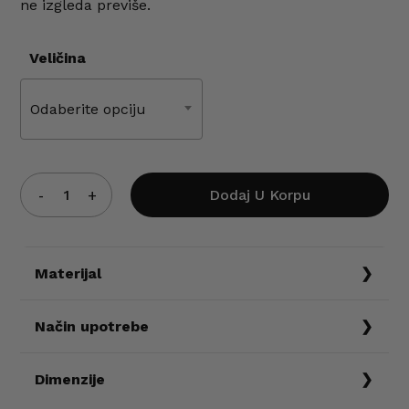
ne izgleda previše.
Veličina
Odaberite opciju
Dodaj U Korpu
Materijal
75% Nylon 24% Spandex
Način upotrebe
Prati na 30 stepeni. Ne peglati.
Dimenzije