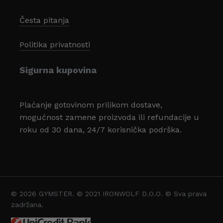
Česta pitanja
Politika privatnosti
Sigurna kupovina
Plaćanje gotovinom prilikom dostave,
mogućnost zamene proizvoda ili refundacije u
roku od 30 dana, 24/7 korisnička podrška.
© 2026 GYMSTER. © 2021 IRONWOLF D.O.O. © Sva prava
Svega:
0,00
zadržana.
Pregled Korpe
Plaćanje