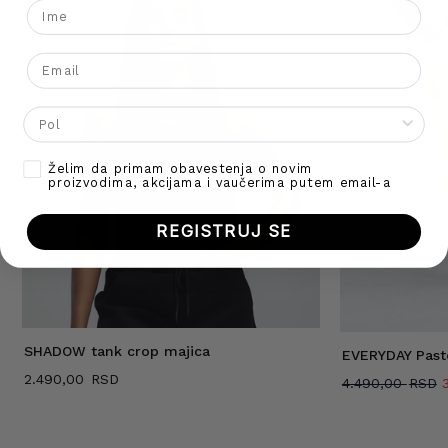
Ime
Go To Shop
Email
Gender
Opt-in
Želim da primam obavestenja o novim
proizvodima, akcijama i vaučerima putem email-a
REGISTRUJ SE
SHADOW tank crop majica
EVERYDAY Past
2.490,00
O
4.490,00
j
b