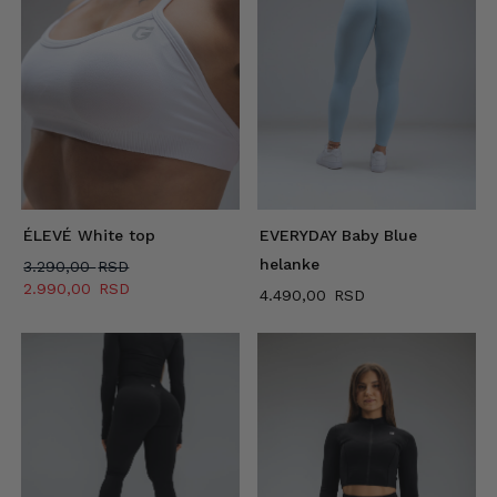
ÉLEVÉ White top
EVERYDAY Baby Blue
helanke
Originalna
3.290,00
cena
Trenutna
2.990,00
4.490,00
je
cena
bila:
je:
3.290,00 RSD.
2.990,00 RSD.