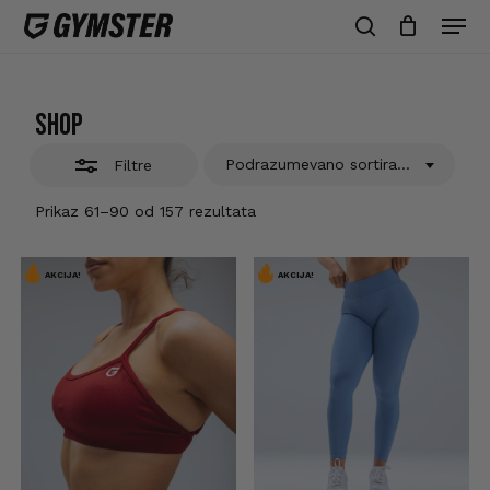
Skip
Men
to
Zatvori
search
Zatvori
Korpa
korpu
main
filtre
content
Shop
Podrazumevano sortiranje
Filtre
Prikaz 61–90 od 157 rezultata
AKCIJA!
AKCIJA!