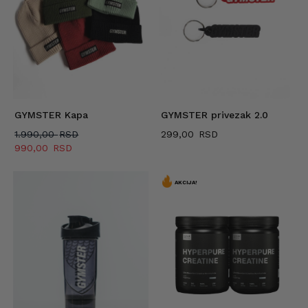
GYMSTER Kapa
GYMSTER privezak 2.0
Originalna
1.990,00
299,00
cena
Trenutna
990,00
je
cena
bila:
je:
1.990,00 RSD.
990,00 RSD.
AKCIJA!