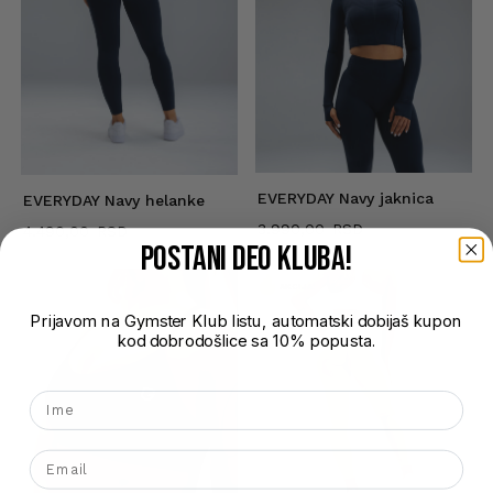
EVERYDAY Navy jaknica
EVERYDAY Navy helanke
3.990,00
4.490,00
POSTANI DEO kluba!
AKCIJA!
Prijavom na Gymster Klub listu, automatski dobijaš kupon
kod dobrodošlice sa 10% popusta.
Nema proizvoda u korpi.
Ime
Go To Shop
Email