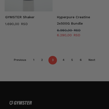
GYMSTER Shaker
Hyperpure Creatine
2x500G Bundle
1.690,00
Originalna
6.980,00
cena
Trenutna
6.290,00
je
cena
bila:
je:
6.980,00 RSD.
6.290,00 RSD.
3
Previous
1
2
4
5
6
Next