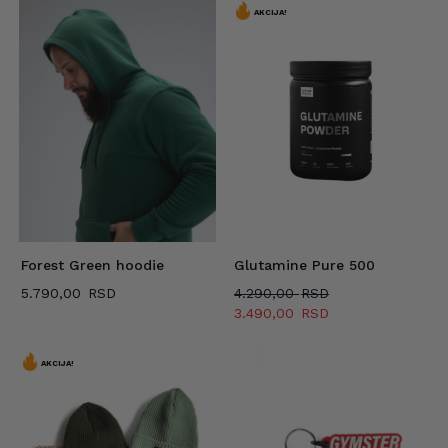
AKCIJA!
Forest Green hoodie
Glutamine Pure 500
Originalna
5.790,00
4.290,00
cena
Trenutna
3.490,00
je
cena
bila:
je:
4.290,00 RSD.
3.490,00 RSD.
AKCIJA!