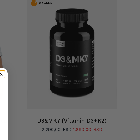
AKCIJA!
Nema proizvoda u korpi.
ica
D3&MK7 (Vitamin D3+K2)
Originalna
Trenutna
2.290,00
1.890,00
cena
cena
Go To Shop