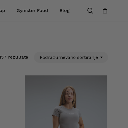
search
op
Gymster Food
Blog
Zatvori
korpu
157 rezultata
Podrazumevano sortiranje