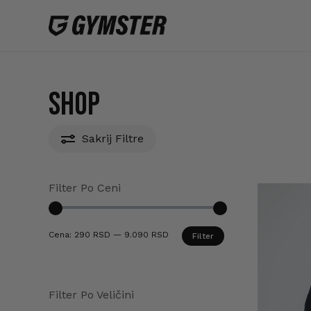
Skip
to
main
content
Shop
Sakrij
Filtre
Filter Po Ceni
Minimalna
Maksimalna
Cena:
290 RSD
—
9.090 RSD
Filter
cena
cena
Filter Po Veličini