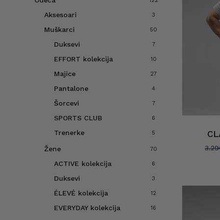
Odeća
122
Aksesoari
3
Muškarci
50
Duksevi
7
EFFORT kolekcija
10
Majice
27
Pantalone
4
Šorcevi
7
SPORTS CLUB
6
Trenerke
CL
5
3.2
Žene
70
ACTIVE kolekcija
6
Duksevi
3
ÉLEVÉ kolekcija
12
EVERYDAY kolekcija
16