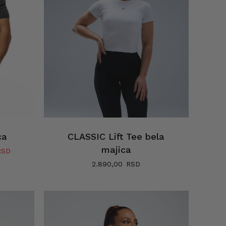
ca
CLASSIC Lift Tee bela
majica
Trenutna
cena
2.890,00
je:
1.990,00 RSD.
RSD.