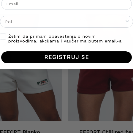
Gender
!
AKCIJA!
Opt-in
Želim da primam obavestenja o novim
proizvodima, akcijama i vaučerima putem email-a
REGISTRUJ SE
EFFORT Blanko
EFFORT Chili red že