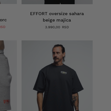
e
EFFORT oversize sahara
orc
beige majica
Trenutna
3.990,00
cena
je:
2.890,00 RSD.
RSD.