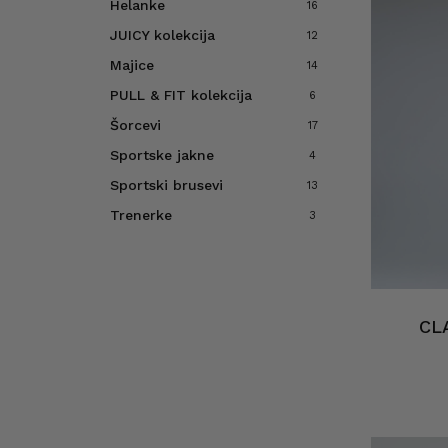
Helanke
16
JUICY kolekcija
12
Majice
14
PULL & FIT kolekcija
6
Šorcevi
17
Sportske jakne
4
Sportski brusevi
13
Trenerke
3
CLA