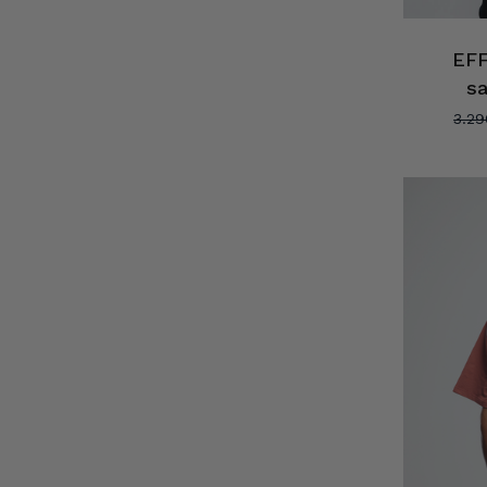
EFF
s
3.2