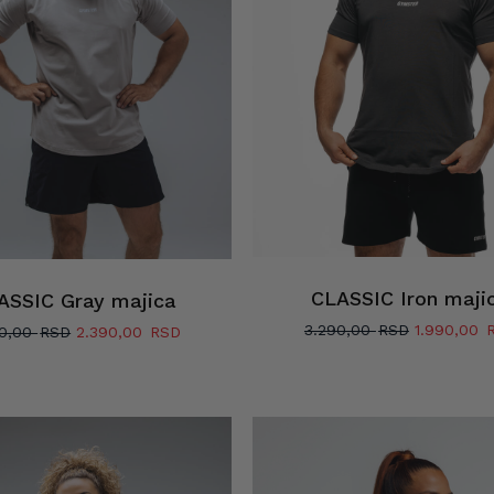
CLASSIC Iron maji
ASSIC Gray majica
Originalna
3.290,00
1.990,00
Originalna
Trenutna
90,00
2.390,00
cena
cena
cena
je
je
je:
bila:
bila:
2.390,00 RSD.
3.290,00 
3.290,00 RSD.