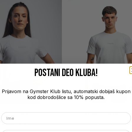
POSTANI DEO kluba!
Prijavom na Gymster Klub listu, automatski dobijaš kupon
kod dobrodošlice sa 10% popusta.
CLASSIC White maj
ASSIC White crop
Ime
majica
3.290,00
2.790,00
Email